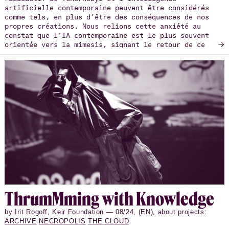
artificielle contemporaine peuvent être considérés
comme tels, en plus d’être des conséquences de nos
propres créations. Nous relions cette anxiété au
constat que l’IA contemporaine est le plus souvent
→
orientée vers la mimesis, signant le retour de ce
qu’on pourrait appeler un positivisme hyperréaliste.
Thrum­M­ming with Knowl­edge
by Irit Rogoff, Keir Foundation — 08/24, (EN), about projects:
ARCHIVE
NECROPOLIS
THE CLOUD