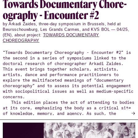
To­wards Doc­u­men­tary Chore­
og­ra­phy - En­counter #2
by Arkadi Zaides, three-day symposium in Brussels, held at
Beursschouwburg, Les Grands Carmes, and KVS BOL — 04/25,
(EN), about project:
TOWARDS DOCUMENTARY
CHOREOGRAPHY
“Towards Documentary Choreography - Encounter #2” is
the second in a series of symposiums linked to the
doctoral research of choreographer Arkadi Zaides.
This event brings together scholars, activists,
artists, dance and performance practitioners to
explore the multifaceted meanings of “documentary
choreography” and to assess its potential engagement
with sociopolitical issues as well as medium-specific
concerns.
This edition places the act of attending to bodies
at its core, emphasizing the body as a critical site
→
of knowledge, memory, and agency. As such, the
symposium invites participants to consider how
physical gestures, movements, and embodied acts act
as repositories of lived experience, capable of
reflecting on and responding to sociopolitical