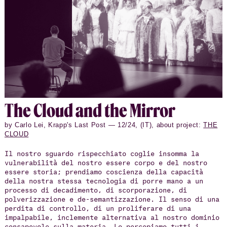
realities. Attending to bodies means not only
observing their actions but also recognizing the ways
they embody histories of struggle, resilience, and
transformation.
The Cloud and the Mirror
by Carlo Lei, Krapp's Last Post — 12/24, (IT), about project:
THE
CLOUD
Il nostro sguardo rispecchiato coglie insomma la
vulnerabilità del nostro essere corpo e del nostro
essere storia; prendiamo coscienza della capacità
della nostra stessa tecnologia di porre mano a un
processo di decadimento, di scorporazione, di
polverizzazione e de-semantizzazione. Il senso di una
perdita di controllo, di un proliferare di una
impalpabile, inclemente alternativa al nostro dominio
consapevole sulla materia. Lo percepiamo tutti i