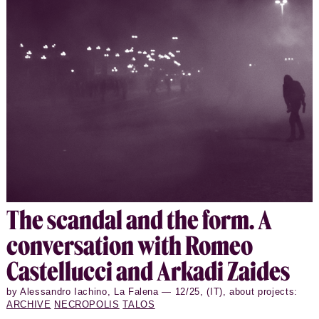
memory and challenge hegemonic narratives—
transforming archives into dynamic arenas of
negotiation over how societies feel about their pasts
and imagine their futures.
The scan­dal and the form. A
con­ver­sa­tion with Romeo
Castel­lucci and Arkadi Zaides
by Alessandro Iachino, La Falena — 12/25, (IT), about projects:
ARCHIVE
NECROPOLIS
TALOS