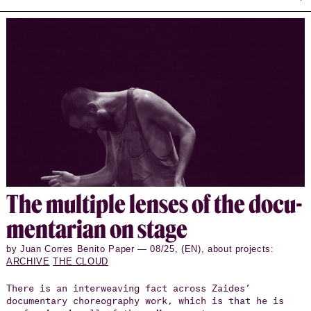
The mul­ti­ple lenses of the doc­u­
men­tar­ian on stage
by Juan Corres Benito Paper — 08/25, (EN), about projects:
ARCHIVE
THE CLOUD
There is an interweaving fact across Zaides’
documentary choreography work, which is that he is