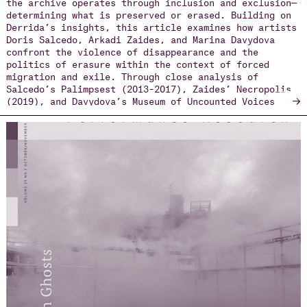
the archive operates through inclusion and exclusion—
determining what is preserved or erased. Building on
Derrida’s insights, this article examines how artists
Doris Salcedo, Arkadi Zaides, and Marina Davydova
confront the violence of disappearance and the
politics of erasure within the context of forced
migration and exile. Through close analysis of
Salcedo’s Palimpsest (2013–2017), Zaides’ Necropolis
→
(2019), and Davydova’s Museum of Uncounted Voices
(2023), the article explores how each work reimagines
the archive as an embodied, performative space.
Drawing on Heiner Goebbels’ concept of the aesthetics
of absence, it argues that these artists construct
meaning not through presence, but through erasure,
silence, and trace. Human actors are replaced by non-
human agents—objects, sounds, and data—that evoke the
missing and ungrieved. The article situates these
works at the intersection of performance studies,
memory theory, and migration studies, showing how
performative practices illuminate the spectral
dimensions of historical violence. Together, these
artists offer a counter-archive—one that resists
institutional authority, foregrounds absence as an
ethical space, and restores the disappeared to
collective memory through acts of performative