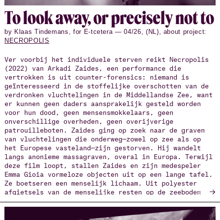
center for choreographic innovation in Lyon, France.
Wolfe, the famed co-founder of the musical
To look away, or pre­cisely not to
organization Bang on a Can, contributed her
compositions and collaborated with four international
by Klaas Tindemans, for E-tcetera — 04/26, (NL), about project:
choreographers. Zaides first presented the work in
NECROPOLIS
France in January 2013.
Ver voorbij het individuele sterven reikt Necropolis
(2022) van Arkadi Zaides, een performance die
vertrokken is uit counter-forensics: niemand is
geïnteresseerd in de stoffelijke overschotten van de
verdronken vluchtelingen in de Middellandse Zee, want
er kunnen geen daders aansprakelijk gesteld worden
voor hun dood, geen mensensmokkelaars, geen
onverschillige overheden, geen overijverige
patrouilleboten. Zaides ging op zoek naar de graven
van vluchtelingen die onderweg—zowel op zee als op
het Europese vasteland—zijn gestorven. Hij wandelt
langs anonieme massagraven, overal in Europa. Terwijl
deze film loopt, stallen Zaides en zijn medespeler
Emma Gioia vormeloze objecten uit op een lange tafel.
Ze boetseren een menselijk lichaam. Uit polyester
→
afgietsels van de menselijke resten op de zeebodem
ontstaan wezens die toegang kunnen krijgen tot
Necropolis, de fictieve dodenstad waar al deze
slachtoffers welkom zijn. De ‘nieuwe mens’ die ze