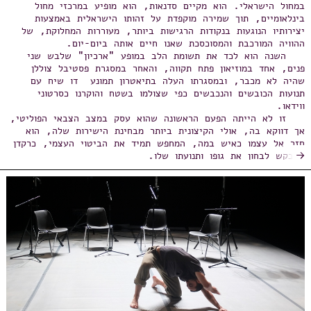
במחול הישראלי. הוא מקיים סדנאות, הוא מופיע במרכזי מחול
בינלאומיים, תוך שמירה מוקפדת על זהותו הישראלית באמצעות
יצירותיו הנוגעות בנקודות הרגישות ביותר, מעוררות המחלוקת, של
ההוויה המורכבת והמסוכסכת שאנו חיים אותה ביום-יום.
השנה הוא לכד את תשומת הלב במופע "ארכיון" שלבש שני
פנים, אחד במוזיאון פתח תקווה, והאחר במסגרת פסטיבל צוללן
שהיה לא מכבר, ובמסגרתו העלה בתיאטרון תמונע דו שיח עם
תנועות הכובשים והנכבשים כפי שצולמו בשטח והוקרנו כסרטוני
ווידאו.
זו לא הייתה הפעם הראשונה שהוא עסק במצב הצבאי הפוליטי,
אך דווקא בה, אולי הקיצונית ביותר מבחינת הישירות שלה, הוא
חזר אל עצמו כאיש במה, המחפש תמיד את הביטוי העצמי, כרקדן
→
המבקש לבחון את גופו ותנועתו שלו.
עתה במקביל למפעל "הרמת מסך", שבמהלכו קיים סדנה, הוא
קיים את סדרת המופעים שיזמה עמותת הכוראוגרפים במחסן 2 בנמל
יפו, שבה יוצר מארח יוצרים אחרים, מקיים מפגשים ודיונים ומעלה
יצירה חדשה משל עצמו.