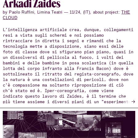
Arkadi Zaides
by Paolo Ruffini, Limina Teatri — 11/24, (IT), about project:
THE
CLOUD
L’intelligenza artificiale crea, dunque, collegamenti
resi a vista sugli schermi e noi possiamo
rintracciare in diretta i segni e rimandi che la
tecnologia mette a disposizione, siano essi delle
foto di classe dove si sfigurano pian piano, quasi in
un dissolversi di pellicola al fuoco, i volti dei
bambini e delle bambine in posa scolastica (in quella
lotta del corpo infranto alla Francis Bacon) dove è
sottolineato il ritratto del regista-coreografo, dove
la natura è una costellazioni di pericoli, dove non
c’è compassione ma soltanto riproposizione di ciò
ch’è stato ed è. Iper-coreografia, come viene
indicato questo lavoro di Zaides, è il termine che
→
più tiene assieme i diversi piani di un “esperimento”
straordinario; iper in quanto sovraffollamento di
intuizioni e riflessi di visionarie attitudini del
corpo scenico svelando, anche nel caso di Arkadi
Zaides, quanto il concetto di coreografia sia
plurale, collettivo, e scantona dal canone.