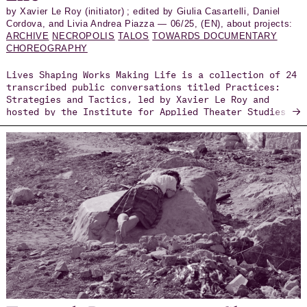
by Xavier Le Roy (initiator) ; edited by Giulia Casartelli, Daniel
Cordova, and Livia Andrea Piazza — 06/25, (EN), about projects:
ARCHIVE
NECROPOLIS
TALOS
TOWARDS DOCUMENTARY
CHOREOGRAPHY
Lives Shaping Works Making Life is a collection of 24
transcribed public conversations titled Practices:
Strategies and Tactics, led by Xavier Le Roy and
→
hosted by the Institute for Applied Theater Studies
in Giessen between November 2022 and November 2024.
These dialogues bring together artists, cultural
workers, and curators, creating a space where Xavier
Le Roy engages in conversation with each guest.
Each encounter follows the same set of 14
questions—printed on the book’s cover—which serve as
a flexible framework guiding the conversations.
Through the careful editing of Giulia Casartelli,
Daniel Cordova, and Livia Andrea Piazza, these
conversations have been transformed into vivid,
polyphonic texts that invite further reflection and
offer a point of departure for expanding the dialogue
beyond the original live encounters.