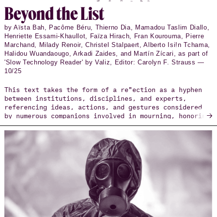
Beyond the List
by Aïsta Bah, Pacôme Béru, Thierno Dia, Mamadou Taslim Diallo,
Henriette Essami-Khaullot, Faïza Hirach, Fran Kourouma, Pierre
Marchand, Milady Renoir, Christel Stalpaert, Alberto Isi!n Tchama,
Halidou Wuandaougo, Arkadi Zaides, and Martín Zícari, as part of
'Slow Technology Reader' by Valiz, Editor: Carolyn F. Strauss —
10/25
This text takes the form of a re"ection as a hyphen
between institutions, disciplines, and experts,
referencing ideas, actions, and gestures considered
→
by numerous companions involved in mourning, honoring
the dignity of those who have died or disappeared
during their migrations.