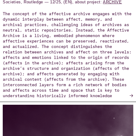
commemorative information systems honoring dead
Societies, Routledge — 12/25, (EN), about project:
ARCHIVE
migrant people and questioning the dissemination of
sensitive data in an ethical and sustainable way. The
The concept of the affective archive engages with the
Cloud expands the issue of migration to environmental
dynamic interplay between affect, memory, and
terrains, investigating the pervasive algorithmic
archival practices, challenging ideas of archives as
“cloud” of artificial intelligence within the context
neutral, static repositories. Instead, the Affective
of ecological crisis. It focuses specifically on the
Archive is a living, embodied phenomenon where
Chernobyl catastrophe in an endeavor to explore the
affective experiences can be preserved, reactivated,
entanglement of human and non-human agency as well as
and actualized. The concept distinguishes the
material and immaterial infrastructures.
relation between archives and affect on three levels:
affects and emotions linked to the origin of records
(affects in the archive); affects arising from the
archive’s structure and organization (affects of the
archive); and affects generated by engaging with
archival content (affects from the archive). These
interconnected layers form a rich network of bodies
and affects across time and space that is key to
→
understanding historically informed knowledge
production. The chapter traces key approaches from
poststructuralist theory, anthropology, and queer
studies, and examines recent digital and artistic
practices that give rise to “affective witnessing”
and “counter-archives.” Especially in contexts of
protest, trauma, and political resistance, the
affective archive reveals how emotions mobilize