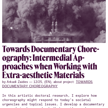
with social and political contexts. In Giessen, the
students invited Zaides to explore with them the
question, ‘How to perform a document?’
To­wards Doc­u­men­tary Chore­
og­ra­phy: In­ter­me­dial Ap­
proaches when Work­ing with
Extra-aes­thetic Ma­te­ri­als
by Arkadi Zaides — 12/25, (EN), about project:
TOWARDS
DOCUMENTARY CHOREOGRAPHY
In this artistic doctoral research, I explore how
choreography might respond to today’s societal
urgencies and topical issues. I develop a documentary
approach to dance and embodied practices, where,