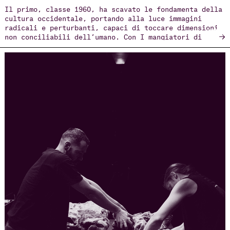
Il primo, classe 1960, ha scavato le fondamenta della
cultura occidentale, portando alla luce immagini
radicali e perturbanti, capaci di toccare dimensioni
→
non conciliabili dell’umano. Con I mangiatori di
patate, l’azione drammatica presentata nell’ambito
della Biennale Teatro 2025, Romeo Castellucci ha
condotto il pubblico in una labirintica esperienza
tra i corridoi del Lazzaretto Vecchio, costringendolo
a fare i conti tanto con la violenza sedimentata
nelle mura dell’antico nosocomio, quanto e
soprattutto con quella incisa nel tessuto stesso
della storia. Una storia che – come rifletteva Walter
Benjamin, mentre osservava l’Angelus Novus disegnato
da Paul Klee – avanza inesorabilmente verso il
futuro, lasciando dietro di sé cumuli di macerie e
rovine.
Il secondo, di quasi vent’anni anni più giovane, è
bielorusso per nascita, israeliano per cittadinanza,
francese per residenza: un coreografo la cui
esperienza di emigrazione e sconfinamento si è
tradotta in creazioni ibride, nelle quali la forza
del documento video si fonde e confonde con la
corporeità del performer. Al centro dell’indagine di
Zaides si stagliano con drammatica evidenza i drammi
della società occidentale: il conflitto israelo-