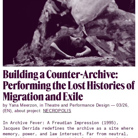
bouwen—ook dit is ‘sociale plastiek’—wordt een
digitale figuur op een scherm met travelling shots
over kerkhoven, 3D-animatie en een soundscape van
voetstappen op kiezelstenen. Daar danst de
wedersamengestelde dode, ondraaglijk lang,
ondraaglijk elegant, tot je dit beeld van een
hiernamaals niet meer accepteert. Dan loop je weg, of
kijk je weg.
Build­ing a Counter-Archive:
Per­form­ing the Lost His­to­ries of
Mi­gra­tion and Exile
by Yana Meerzon, in Theatre and Performance Design — 03/26,
(EN), about project:
NECROPOLIS
In Archive Fever: A Freudian Impression (1995),
Jacques Derrida redefines the archive as a site where
memory, power, and law intersect. Far from neutral,