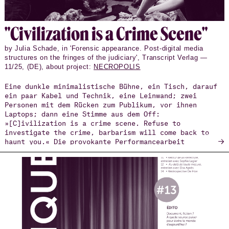
palestinese, l’emergenza ambientale, la tragedia dei
migranti morti davanti alle mura della Fortezza
Europa.
"Civ­i­liza­tion is a Crime Scene"
by Julia Schade, in 'Forensic appearance. Post-digital media
structures on the fringes of the judiciary', Transcript Verlag —
11/25, (DE), about project:
NECROPOLIS
Eine dunkle minimalistische Bühne, ein Tisch, darauf
ein paar Kabel und Technik, eine Leinwand; zwei
Personen mit dem Rücken zum Publikum, vor ihnen
Laptops; dann eine Stimme aus dem Off:
»[C]ivilization is a crime scene. Refuse to
investigate the crime, barbarism will come back to
→
haunt you.« Die provokante Performancearbeit
Necropolis (2019–2024) des Choreografen Arkadi Zaides
ist zugleich künstlerisches wie politisch-
aktivistisches Projekt über den Tod Geflüchteter an
den Grenzen der Europäischen Union und formuliert mit
den eben zitierten Worten nicht nur eine Warnung,
sondern direkt auch eine konkrete Aufgabe.