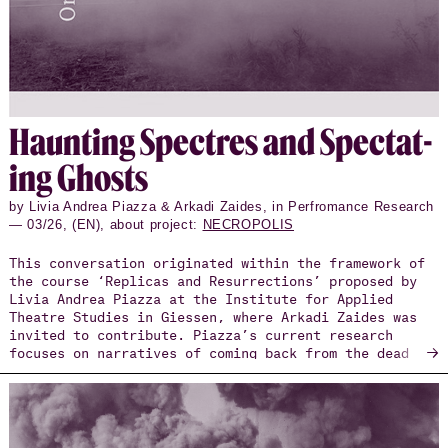
remembrance.
Haunt­ing Spec­tres and Spec­tat­
ing Ghosts
by Livia Andrea Piazza & Arkadi Zaides, in Perfromance Research
— 03/26, (EN), about project:
NECROPOLIS
This conversation originated within the framework of
the course ‘Replicas and Resurrections’ proposed by
Livia Andrea Piazza at the Institute for Applied
Theatre Studies in Giessen, where Arkadi Zaides was
invited to contribute. Piazza’s current research
→
focuses on narratives of coming back from the dead
and artistic strategies reframing the notion of
resurrection. In his practice-based doctoral
research, Zaides investigates the concept of
documentary choreography, exploring how embodied
practices, through the use of documents, can engage