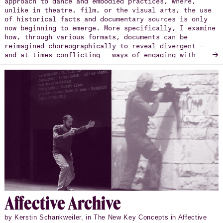
unlike in theatre, film, or the visual arts, the use
of historical facts and documentary sources is only
now beginning to emerge. More specifically, I examine
how, through various formats, documents can be
reimagined choreographically to reveal divergent -
→
and at times conflicting - ways of engaging with
society and the arts, particularly in times of
crisis.
The research unfolds through three major projects:
Necropolis, Necropolis-United, and The Cloud, each
exemplifying distinct strategies of societal
engagement and intermedial experimentation.
Necropolis confronts the deadly consequences of
migration through choreographic and cartographic
protocols that trace the burial locations of people
who have died on migration routes, while cooperating
with communities and institutions to bring dignity to
these deceased individuals. This work extends into
Necropolis-United: Integrated Data-Platform of Dead
and Missing Migrants in Europe (FWO I005522N, UGent,
2022–2026), an interdisciplinary project supported by
the Research Foundation - Flanders. This project
Af­fec­tive Archive
brings together artists, scholars, technologists, and
activists in the collaborative construction of
by Kerstin Schankweiler, in The New Key Concepts in Affective