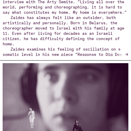
interview with The Arty Semite. “Living all over the
world, performing and choreographing, it is hard to
say what constitutes my home. My home is everywhere.”
Zaides has always felt like an outsider, both
artistically and personally. Born in Belarus, the
choreographer moved to Israel with his family at age
11. Even after living for decades as an Israeli
citizen, he has difficulty defining the concept of
home.
Zaides examines his feeling of oscillation on a
→
somatic level in his new piece “Response to Dig Deep”
which has its North American premiere at New York
Live Arts October 10.
Accompanied by French string quartet Quartour
Leonis, Zaides responds to Julia Wolfe’s composition
“Dig Deep” in a solo piece interpreting the poignant
sound of violins, viola and cello.
“I chose the music because it was so physical. The
strings bring out such intense emotion — they
literally vibrate, crunch, and move. I mirrored the
oscillation with my body and thought thematically
about being suspended between two points,” Zaides
said.
“Reponse to Dig Deep” was originally commissioned
by the Aire de Jeu project at Les Subsistances, a